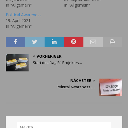
In "Allgemein"
In "Allgemein"
Political Awareness ….
19. April 2021
In "Allgemein"
VORHERIGER
Start des “tag-R”-Projektes…
NÄCHSTER
Political Awareness ….