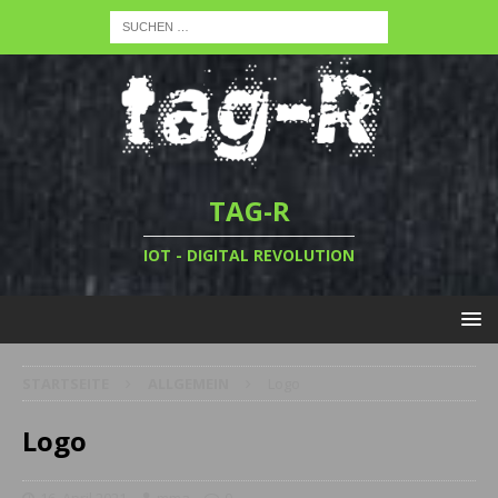
TAG-R
IOT - DIGITAL REVOLUTION
STARTSEITE
ALLGEMEIN
Logo
Logo
16. April 2021
mma
0