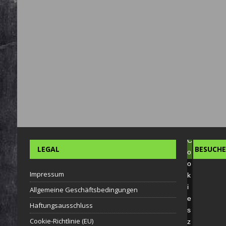
i
e
M
a
r
k
e
t
i
n
g
-
C
LEGAL
BESUCHE
o
o
Impressum
k
i
Allgemeine Geschäftsbedingungen
e
Haftungsausschluss
s
Cookie-Richtlinie (EU)
z