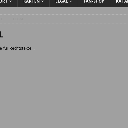
PORT
KARTEN
LEGAL
FAN-SHOP
KATA
TE
LEGAL
L
e für Rechtstexte…