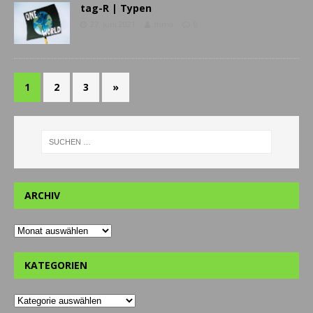
tag-R | Typen
27. Juni 2021
mma
0
1
2
3
»
ARCHIV
KATEGORIEN