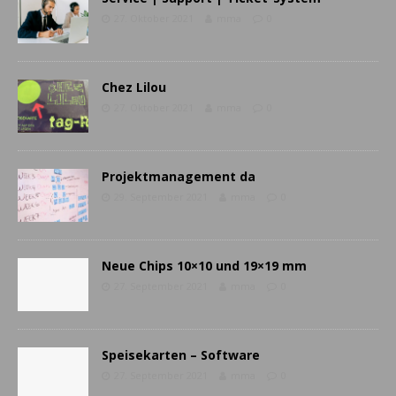
27. Oktober 2021
mma
0
Chez Lilou
27. Oktober 2021
mma
0
Projektmanagement da
29. September 2021
mma
0
Neue Chips 10×10 und 19×19 mm
27. September 2021
mma
0
Speisekarten – Software
27. September 2021
mma
0