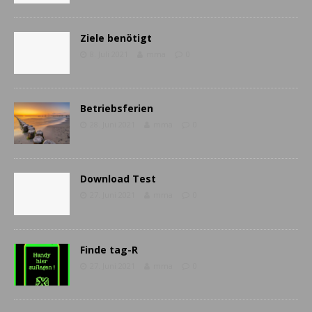
Ziele benötigt
8. Juli 2021
mma
0
Betriebsferien
28. Juni 2021
mma
0
Download Test
27. Juni 2021
mma
0
Finde tag-R
27. Juni 2021
mma
0