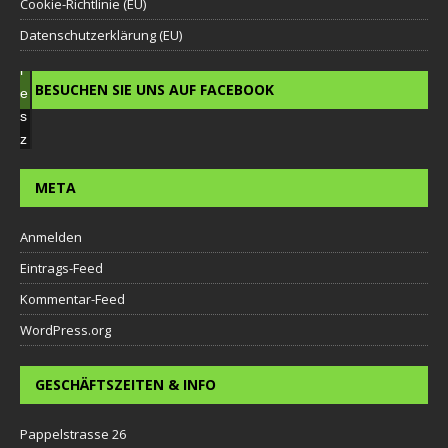
o
Cookie-Richtlinie (EU)
o
Datenschutzerklärung (EU)
k
i
BESUCHEN SIE UNS AUF FACEBOOK
e
s
z
u
a
META
k
z
Anmelden
e
Eintrags-Feed
p
Kommentar-Feed
t
i
WordPress.org
e
r
GESCHÄFTSZEITEN & INFO
e
n
Pappelstrasse 26
u