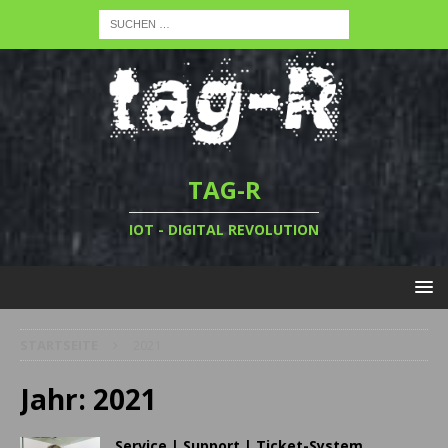
TAG-R
IOT - DIGITAL REVOLUTION
STARTSEITE
2021
Jahr:
2021
Service | Support | Ticket-System